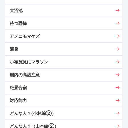
大沼池
待つ恐怖
アメニモマケズ
避暑
小布施見にマラソン
脳内の高温注意
絶景合宿
対応能力
どんな人？(小林編②）
どんな人？（山本編②）