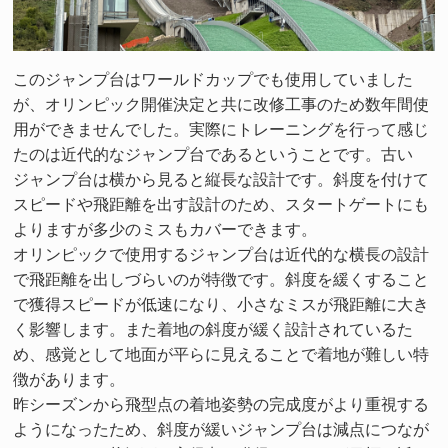
このジャンプ台はワールドカップでも使用していました
が、オリンピック開催決定と共に改修工事のため数年間使
用ができませんでした。実際にトレーニングを行って感じ
たのは近代的なジャンプ台であるということです。古い
ジャンプ台は横から見ると縦長な設計です。斜度を付けて
スピードや飛距離を出す設計のため、スタートゲートにも
よりますが多少のミスもカバーできます。
オリンピックで使用するジャンプ台は近代的な横長の設計
で飛距離を出しづらいのが特徴です。斜度を緩くすること
で獲得スピードが低速になり、小さなミスが飛距離に大き
く影響します。また着地の斜度が緩く設計されているた
め、感覚として地面が平らに見えることで着地が難しい特
徴があります。
昨シーズンから飛型点の着地姿勢の完成度がより重視する
ようになったため、斜度が緩いジャンプ台は減点につなが