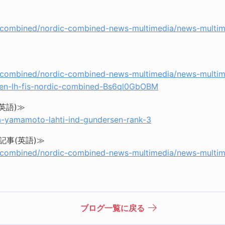
c-combined/nordic-combined-news-multimedia/news-multime
c-combined/nordic-combined-news-multimedia/news-multim
sen-lh-fis-nordic-combined-Bs6ql0GbOBM
英語)≫
ta-yamamoto-lahti-ind-gundersen-rank-3
記事(英語)≫
c-combined/nordic-combined-news-multimedia/news-multim
ブログ一覧に戻る