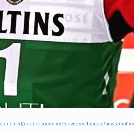
c-combined/nordic-combined-news-multimedia/news-multim