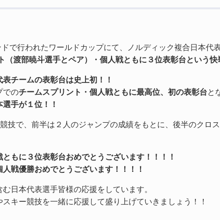
ンランドで行われたワールドカップにて、ノルディック複合日本
ト（渡部暁斗選手とペア）・個人戦ともに３位表彰台という快
代表チームの表彰台は史上初！！
プでの
チームスプリント・個人戦ともに最高位、初の表彰台
と
本選手が１位！！
う競技で、前半は２人のジャンプの成績をもとに、後半のクロ
。
戦ともに３位表彰台おめでとうございます！！！！
個人戦優勝おめでとうございます！！！！
含む日本代表選手皆様の応援をしています。
やスキー競技を一緒に応援して盛り上げていきましょう！！