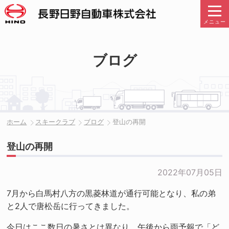
メニュー
ブログ
ホーム
スキークラブ
ブログ
登山の再開
登山の再開
2022年07月05日
7月から白馬村八方の黒菱林道が通行可能となり、私の弟
と2人で唐松岳に行ってきました。
今日はここ数日の暑さとは異なり、午後から雨予報で「ど