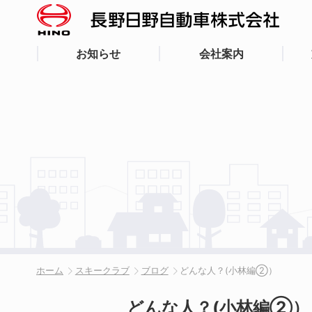
お知らせ
会社案内
ホーム
スキークラブ
ブログ
どんな人？(小林編②）
どんな人？(小林編②）