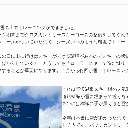
の雪の上でトレーニングができました。
ーク期間までクロスカントリースキーコースの整備をしてくれ
㎞コースがついていたので、シーズン中のような環境でトレー
次の日に山に行けばスキーができる環境があるのでスキーの感
ーばかりしていると、どうしても「ローラースキーで進む滑り
グすることが重要になります。４月から何回か雪上トレーニン
これは野沢温泉スキー場の人気
道路標識が雪に埋まって近くな
ズンには標識に手が届くほど雪
今年は本当に雪が多かったので
りそうです。バックカントリー