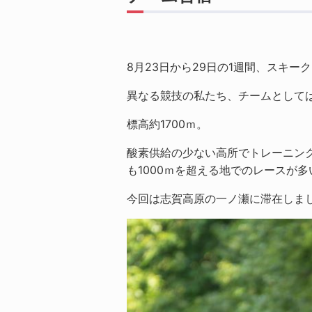
8月23日から29日の1週間、スキー
異なる競技の私たち、チームとして
標高約1700ｍ。
酸素供給の少ない高所でトレーニン
も1000ｍを超える地でのレースが
今回は志賀高原の一ノ瀬に滞在しま