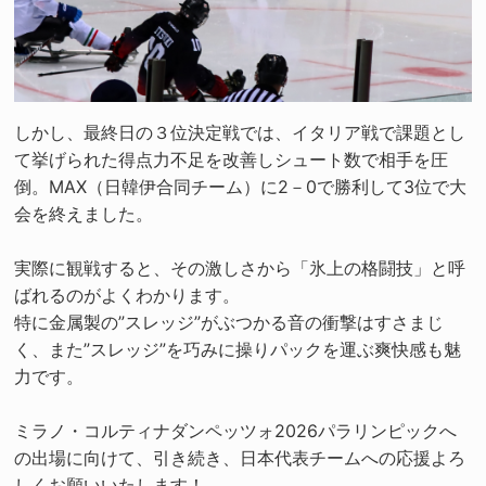
しかし、最終日の３位決定戦では、イタリア戦で課題とし
て挙げられた得点力不足を改善しシュート数で相手を圧
倒。MAX（日韓伊合同チーム）に2－0で勝利して3位で大
会を終えました。
実際に観戦すると、その激しさから「氷上の格闘技」と呼
ばれるのがよくわかります。
特に金属製の”スレッジ”がぶつかる音の衝撃はすさまじ
く、また”スレッジ”を巧みに操りパックを運ぶ爽快感も魅
力です。
ミラノ・コルティナダンペッツォ2026パラリンピックへ
の出場に向けて、引き続き、日本代表チームへの応援よろ
しくお願いいたします！