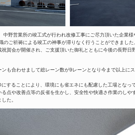
車、中野営業所の竣工式が行われ改修工事にご尽力頂いた企業
神職のご祈祷による竣工の神事が滞りなく行うことができました
成祝賀会が開催され、ご支援頂いた御礼とともに今後の長野日
ーンも合わせまして総レーン数が9レーンとなり今まで以上に
EDにすることにより、環境にも省エネにも配慮した工場となっ
いる点や改善点等の反省を生かし、安全性や快適さ作業のしや
ました。